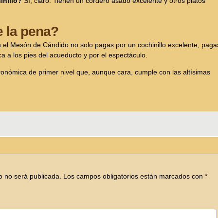
inillo?
Sí, claro. Tienen un cordero asado excelente y otros platos
e la pena?
n el Mesón de Cándido no solo pagas por un cochinillo excelente, paga
ica a los pies del acueducto y por el espectáculo.
tronómica de primer nivel que, aunque cara, cumple con las altísimas
o no será publicada.
Los campos obligatorios están marcados con
*