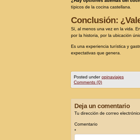
¿Hay opciones además del coch
típicos de la cocina castellana.
Conclusión: ¿Val
Sí, al menos una vez en la vida. E
por la historia, por la ubicación ún
Es una experiencia turística y gas
expectativas que genera.
Posted under
opinaviajes
Comments (0)
Deja un comentario
Tu dirección de correo electrónic
Comentario
*