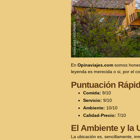
En
Opinaviajes.com
somos honest
leyenda es merecida o si, por el con
Puntuación Rápi
Comida:
9/10
Servicio:
9/10
Ambiente:
10/10
Calidad-Precio:
7/10
El Ambiente y la 
La ubicación es, sencillamente, in