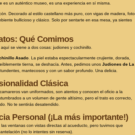
que es un auténtico museo, es una experiencia en sí misma.
incón. Decorado al estilo castellano más puro, con vigas de madera, foto
ente bullicioso y clásico. Solo por sentarte en esa mesa, ya sientes
Platos: Qué Comimos
aquí se viene a dos cosas: judiones y cochinillo.
hinillo Asado
. La piel estaba espectacularmente crujiente, dorada,
creíblemente tierna, se deshacía. Antes, pedimos unos
Judiones de La
tundentes, mantecosos y con un sabor profundo. Una delicia.
esionalidad Clásica
 camareros van uniformados, son atentos y conocen el oficio a la
tumbrados a un volumen de gente altísimo, pero el trato es correcto,
do. No te sentirás desatendido.
ia Personal (¡La más importante!)
as ventanas con vistas directas al acueducto, pero tuvimos que
ntelación (no lo intentes sin reserva).