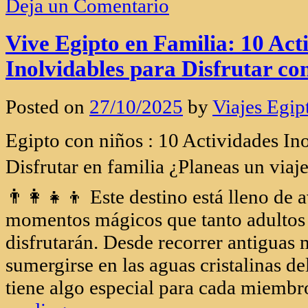
Karnak: Un Tesoro del Antiguo Egipt
deseado experimentar la grandeza de l
el complejo de Karnak es un lugar qu
explorar. Este vasto conjunto arquite
Luxor, es uno de los sitios histórico
antiguo Egipto. Con más de 2 kilóm
Continue reading
»
Categories:
opinaviajes
|
Tags:
Egipt
Deja un Comentario
Vive Egipto en Familia: 10 Act
Inolvidables para Disfrutar co
Posted on
27/10/2025
by
Viajes Egip