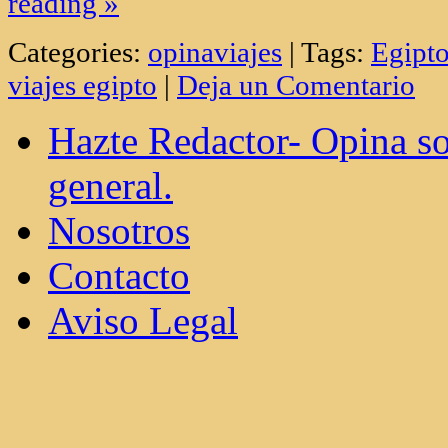
Egipto con niños : 10 Actividades In
Disfrutar en familia ¿Planeas un viaj
👨‍👩‍👧‍👦 Este destino está lleno de 
momentos mágicos que tanto adulto
disfrutarán. Desde recorrer antiguas 
sumergirse en las aguas cristalinas d
tiene algo especial para cada miemb
reading
»
Categories:
opinaviajes
|
Tags:
Egipt
viajes egipto
|
Deja un Comentario
Hazte Redactor- Opina so