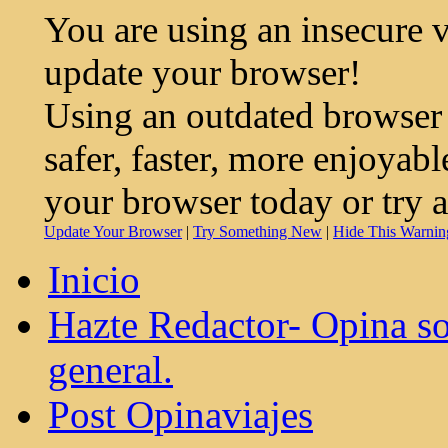
You are using an insecure 
update your browser!
Using an outdated browser
safer, faster, more enjoyab
your browser today or try 
Update Your Browser
|
Try Something New
|
Hide This Warnin
Inicio
Hazte Redactor- Opina so
general.
Post Opinaviajes