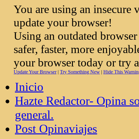
You are using an insecure 
update your browser!
Using an outdated browser
safer, faster, more enjoyab
your browser today or try 
Update Your Browser
|
Try Something New
|
Hide This Warnin
Inicio
Hazte Redactor- Opina so
general.
Post Opinaviajes