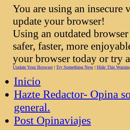
You are using an insecure 
update your browser!
Using an outdated browser
safer, faster, more enjoyab
your browser today or try 
Update Your Browser
|
Try Something New
|
Hide This Warnin
Inicio
Hazte Redactor- Opina so
general.
Post Opinaviajes