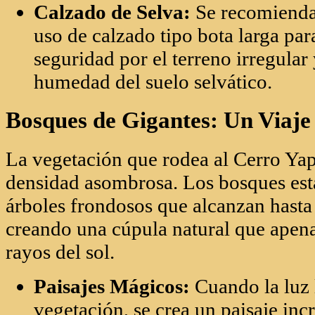
densidad asombrosa. Los bosques es
árboles frondosos que alcanzan hasta 
creando una cúpula natural que apena
rayos del sol.
Paisajes Mágicos:
Cuando la luz 
vegetación, se crea un paisaje in
el vapor de agua y el verde intens
a una era olvidada.
Flora Milenaria:
Científicos naci
han confirmado que muchos de los
la zona datan de tiempos prehistór
parque en un museo botánico vivi