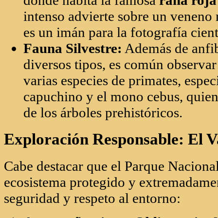
Exploración Responsable: El V
Cabe destacar que el Parque Naciona
ecosistema protegido y extremadame
seguridad y respeto al entorno:
Acompañamiento Obligatorio:
N
la zona a solas. Es indispensable 
zona cualificados que posean co
del área.
Permisos Especiales:
El acceso r
previo de las autoridades que prot
medida garantiza que la efervesce
este santuario virgen.