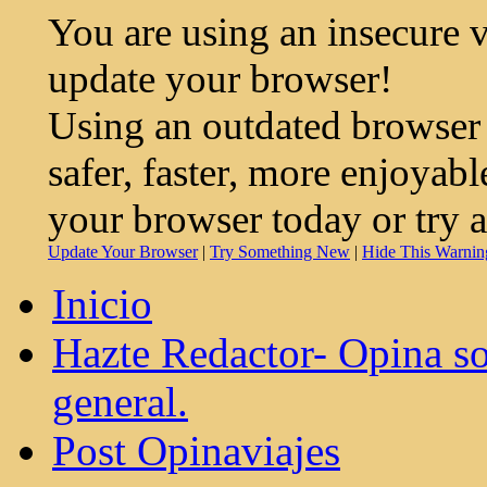
You are using an insecure 
update your browser!
Using an outdated browser
safer, faster, more enjoyab
your browser today or try 
Update Your Browser
|
Try Something New
|
Hide This Warnin
Inicio
Hazte Redactor- Opina so
general.
Post Opinaviajes