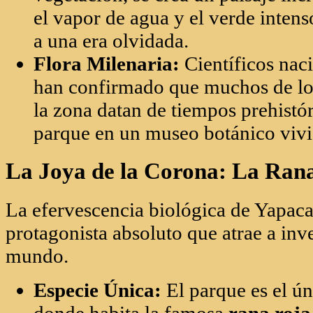
La Joya de la Corona: La Ran
La efervescencia biológica de Yapaca
protagonista absoluto que atrae a inv
mundo.
Especie Única:
El parque es el ún
donde habita la famosa
rana roja
intenso advierte sobre un veneno 
es un imán para la fotografía cient
Fauna Silvestre:
Además de anfibi
diversos tipos, es común observar 
varias especies de primates, espe
capuchino y el mono cebus, quien
de los árboles prehistóricos.