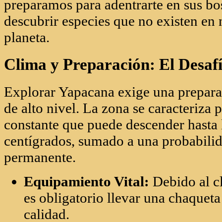
constante que puede descender hasta 
centígrados, sumado a una probabilida
permanente.
Equipamiento Vital:
Debido al c
es obligatorio llevar una chaquet
calidad.
Calzado de Selva:
Se recomienda
uso de calzado tipo bota larga para
seguridad por el terreno irregular 
humedad del suelo selvático.
Bosques de Gigantes: Un Viaje 
La vegetación que rodea al Cerro Ya