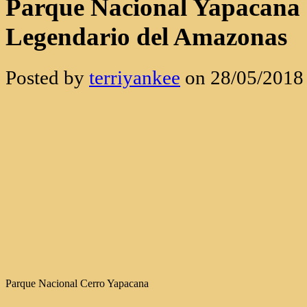
Parque Nacional Yapacana 
Legendario del Amazonas
Posted by
terriyankee
on 28/05/2018
Parque Nacional Cerro Yapacana
Existen destinos que no se visitan, se
confines más alejados del sur de Vene
Estado Amazonas, se encuentra el
Pa
Yapacana
. Con más de 40 años de hi
que supera las 350.000 hectáreas, est
2026
la frontera final del ecoturism
los análisis de
opinaviajes.com
, Yap