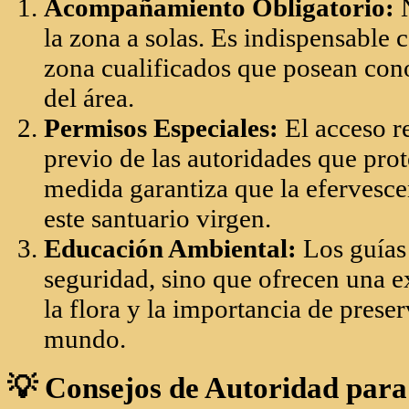
Educación Ambiental:
Los guías 
seguridad, sino que ofrecen una e
la flora y la importancia de prese
mundo.
💡 Consejos de Autoridad para 
Para que tu estancia en el Amazonas 
cada
Euro (€)
invertido en la expedic
de
opinaviajes.com
:
Salud y Vacunación:
Al ser una z
asegúrate de tener al día tus vacun
primeros auxilios completo con r