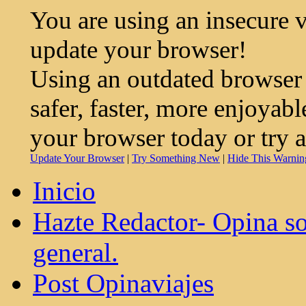
You are using an insecure 
update your browser!
Using an outdated browser
safer, faster, more enjoyab
your browser today or try 
Update Your Browser
|
Try Something New
|
Hide This Warnin
Inicio
Hazte Redactor- Opina so
general.
Post Opinaviajes