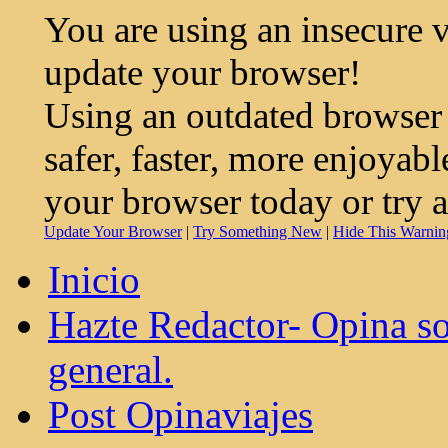
You are using an insecure 
update your browser!
Using an outdated browser
safer, faster, more enjoyab
your browser today or try 
Update Your Browser
|
Try Something New
|
Hide This Warnin
Inicio
Hazte Redactor- Opina so
general.
Post Opinaviajes