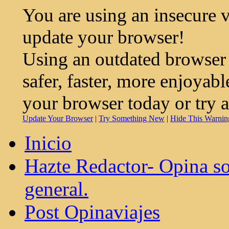
You are using an insecure 
update your browser!
Using an outdated browser
safer, faster, more enjoyab
your browser today or try 
Update Your Browser
|
Try Something New
|
Hide This Warnin
Inicio
Hazte Redactor- Opina so
general.
Post Opinaviajes